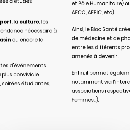
nées d’études
et Pôle Humanitaire) ou
AECO, AEPIC, etc).
sport
, la
culture
, les
Ainsi, le Bloc Santé cré
intendance nécessaire à
de médecine et de phar
asin
ou encore la
entre les différents p
amenés à devenir.
sortes d'événements
Enfin, il permet égaleme
 plus conviviale
notamment via l’interac
 soirées étudiantes,
associations respectiv
Femmes...).